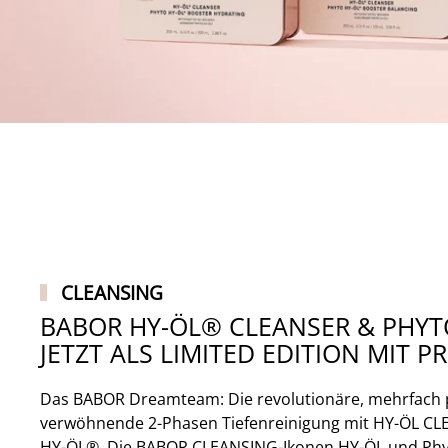
CLEANSING
BABOR HY-ÖL® CLEANSER & PHYT
JETZT ALS LIMITED EDITION MIT P
Das BABOR Dreamteam: Die revolutionäre, mehrfach 
verwöhnende 2-Phasen Tiefenreinigung mit HY-ÖL C
HY-ÖL®.
Die BABOR CLEANSING-Ikonen HY-ÖL und Phyto