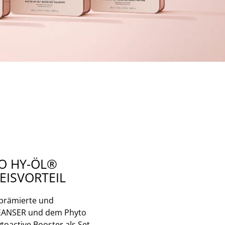
O HY-ÖL®
REISVORTEIL
prämierte und
LEANSER und dem Phyto
active Booster als Set