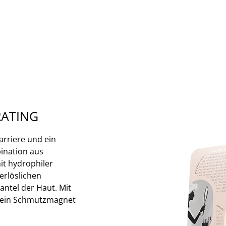
RATING
arriere und ein
ination aus
it hydrophiler
serlöslichen
ntel der Haut. Mit
ie ein Schmutzmagnet